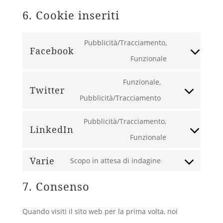
6. Cookie inseriti
Pubblicità/Tracciamento,
Facebook
Consent
Funzionale
to
Funzionale,
Twitter
service
Consent
Pubblicità/Tracciamento
facebook
to
Pubblicità/Tracciamento,
LinkedIn
service
Consent
Funzionale
twitter
to
Varie
Scopo in attesa di indagine
Consent
service
7. Consenso
to
linkedin
service
Quando visiti il sito web per la prima volta, noi
varie