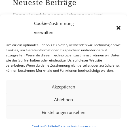
Neueste Beiträge
Come si cambia e come si rimane se stessi
Cookie-Zustimmung
vivendo all’estero
verwalten
Buona Festa della Repubblica!
Um dir ein optimales Erlebnis zu bieten, verwenden wir Technologien wie
Cucina italiana – UNESCO
Cookies, um Geräteinformationen zu speichern und/oder darauf
zuzugreifen. Wenn du diesen Technologien zustimmst, können wir Daten
SALUTE IN DIALOGO
wie das Surfverhalten oder eindeutige IDs auf dieser Website
verarbeiten. Wenn du deine Zustimmung nicht erteilst oder zurückziehst,
Un Natale in chiave classica all’Herz-Jesu-
können bestimmte Merkmale und Funktionen beeinträchtigt werden.
Kloster
Akzeptieren
Ablehnen
© 2022 COM.IT.ES. FRIBURGO -
IMPRESSUM
-
Einstellungen ansehen
PROTEZIONE DATI
-
COOKIES
-
DIRITTI
D'AUTORE DELLA FOTO
Cookie-Richtlinie
Datenschutz
Impressum