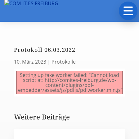
Protokoll 06.03.2022
10. März 2023
|
Protokolle
Setting up fake worker failed: "Cannot load
script at: http://comites-freiburg.de/wp-
content/plugins/pdf-
embedder/assets/js/pdfjs/pdf.worker.min.js".
Weitere Beiträge