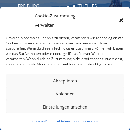
FREIBURG
AKTUELLES
AUSSCHÜSSE
Cookie-Zustimmung
verwalten
RASSEGNA STAMPA
HAUSHALT
Um dir ein optimales Erlebnis zu bieten, verwenden wir Technologien wie
GEMEINSCHAFT
KONTAKT
Cookies, um Geräteinformationen zu speichern und/oder darauf
zuzugreifen. Wenn du diesen Technologien zustimmst, können wir Daten
INFOS
wie das Surfverhalten oder eindeutige IDs auf dieser Website
PROTOKOLLE
verarbeiten. Wenn du deine Zustimmung nicht erteilst oder zurückziehst,
können bestimmte Merkmale und Funktionen beeinträchtigt werden.
Akzeptieren
Ablehnen
© 2022 COM.IT.ES. FREIBURG -
IMPRESSUM
-
Einstellungen ansehen
DATENSCHUTZERKLÄRUNG
-
COOKIES
-
BILDNACHWEIS
Cookie-Richtlinie
Datenschutz
Impressum