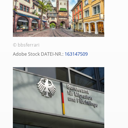
© bbsferrari
Adobe Stock DATEI-NR.:
163147509