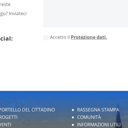
reste
go? Inviateci
Accetto il
Protezione dati.
cial:
PORTELLO DEL CITTADINO
RASSEGNA STAMPA
ROGETTI
COMUNITÀ
VENTI
INFORMAZIONI UTILI